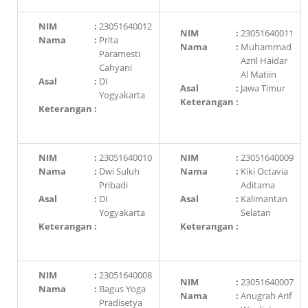
NIM
:
23051640012
NIM
:
23051640011
Nama
:
Prita
Nama
:
Muhammad
Paramesti
Azril Haidar
Cahyani
Al Matiin
Asal
:
DI
Asal
:
Jawa Timur
Yogyakarta
Keterangan
:
Keterangan
:
NIM
:
23051640010
NIM
:
23051640009
Nama
:
Dwi Suluh
Nama
:
Kiki Octavia
Pribadi
Aditama
Asal
:
DI
Asal
:
Kalimantan
Yogyakarta
Selatan
Keterangan
:
Keterangan
:
NIM
:
23051640008
NIM
:
23051640007
Nama
:
Bagus Yoga
Nama
:
Anugrah Arif
Pradisetya