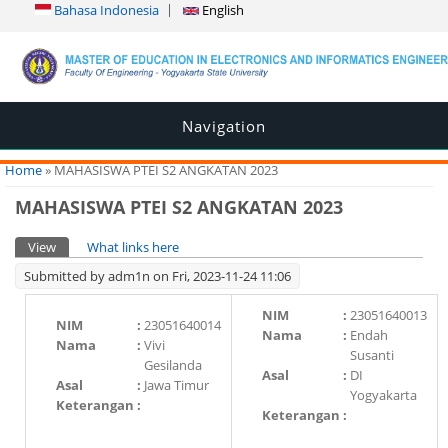
Bahasa Indonesia
English
Navigation
You are here
Home
» MAHASISWA PTEI S2 ANGKATAN 2023
MAHASISWA PTEI S2 ANGKATAN 2023
Primary tabs
View
(active tab)
What links here
Submitted by
adm1n
on Fri, 2023-11-24 11:06
NIM
:
23051640013
NIM
:
23051640014
Nama
:
Endah
Nama
:
Vivi
Susanti
Gesilanda
Asal
:
DI
Asal
:
Jawa Timur
Yogyakarta
Keterangan
:
Keterangan
: