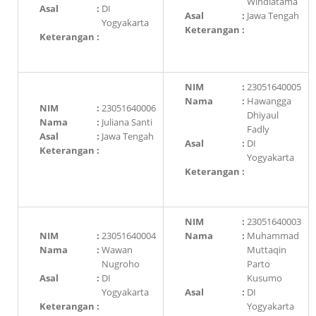
Windiatama
Asal
:
DI
Asal
:
Jawa Tengah
Yogyakarta
Keterangan
:
Keterangan
:
NIM
:
23051640005
Nama
:
Hawangga
NIM
:
23051640006
Dhiyaul
Nama
:
Juliana Santi
Fadly
Asal
:
Jawa Tengah
Asal
:
DI
Keterangan
:
Yogyakarta
Keterangan
:
NIM
:
23051640003
NIM
:
23051640004
Nama
:
Muhammad
Nama
:
Wawan
Muttaqin
Nugroho
Parto
Asal
:
DI
Kusumo
Yogyakarta
Asal
:
DI
Keterangan
:
Yogyakarta