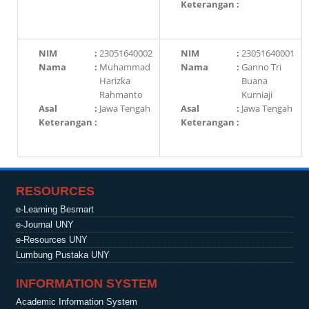
Keterangan
:
NIM
:
23051640002
NIM
:
23051640001
Nama
:
Muhammad
Nama
:
Ganno Tri
Harizka
Buana
Rahmanto
Kurniaji
Asal
:
Jawa Tengah
Asal
:
Jawa Tengah
Keterangan
:
Keterangan
:
RESOURCES
e-Learning Besmart
e-Journal UNY
e-Resources UNY
Lumbung Pustaka UNY
INFORMATION SYSTEM
Academic Information System