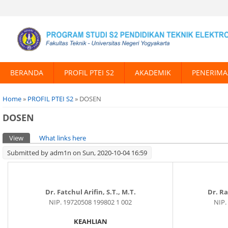
BERANDA
PROFIL PTEI S2
AKADEMIK
PENERIMA
You are here
Home
»
PROFIL PTEI S2
» DOSEN
DOSEN
Primary tabs
View
(active tab)
What links here
Submitted by
adm1n
on Sun, 2020-10-04 16:59
Dr. Fatchul Arifin, S.T., M.T.
Dr. Ra
NIP. 19720508 199802 1 002
NIP.
KEAHLIAN