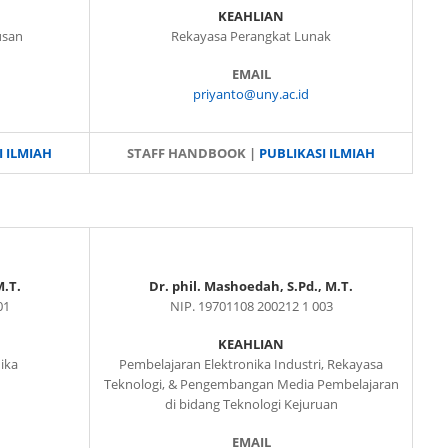
KEAHLIAN
usan
Rekayasa Perangkat Lunak
EMAIL
priyanto@uny.ac.id
I ILMIAH
STAFF HANDBOOK |
PUBLIKASI ILMIAH
M.T.
Dr. phil. Mashoedah, S.Pd., M.T.
01
NIP. 19701108 200212 1 003
KEAHLIAN
ika
Pembelajaran Elektronika Industri, Rekayasa
Teknologi, & Pengembangan Media Pembelajaran
di bidang Teknologi Kejuruan
EMAIL