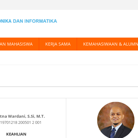
AN MAHASISWA
KERJA SAMA
KEMAHASIWAAN & ALUMN
tna Wardani, S.Si, M.T.
 19701218 200501 2 001
KEAHLIAN