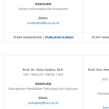
KEAHLIAN
Sistem Informatika dan Komputer
EMAIL
nurkhamid@uny.ac.id
STAFF HANDBOOK |
PUBLIKASI ILMIAH
STAFF HA
Prof. Dr. Putu Sudira, M.P.
Prof. Drs. He
NIP. 19641231 198702 1 063
NIP.
KEAHLIAN
Manajemen Pendidikan Teknologi dan Kejuruan
Pembela
EMAIL
putupanji@uny.ac.id
her