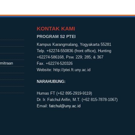
KONTAK KAMI
PROGRAM S2 PTEI
Kampus Karangmalang, Yogyakarta 55281
Telp. +62274-550836 (front office), Hunting
+62274-586168, Psw. 229; 285; & 367
emitraan
Fax. +62274-520326
Website:
http://ptei.ft.uny.ac.id
NARAHUBUNG:
Humas FT (+62 895-2919-9119)
Dr. Ir. Fatchul Arifin, M.T. (+62 815-7878-1067)
Email:
fatchul@uny.ac.id