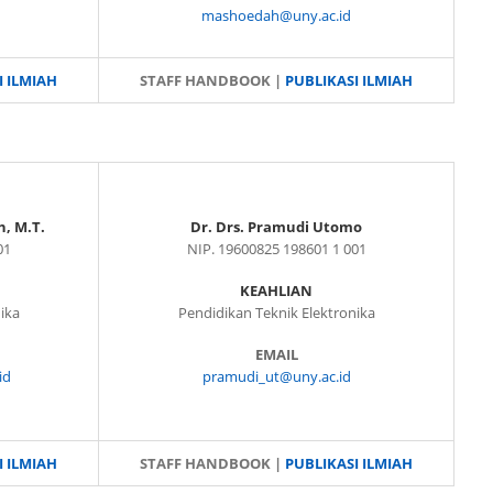
mashoedah@uny.ac.id
I ILMIAH
STAFF HANDBOOK |
PUBLIKASI ILMIAH
h, M.T.
Dr. Drs. Pramudi Utomo
01
NIP. 19600825 198601 1 001
KEAHLIAN
ika
Pendidikan Teknik Elektronika
EMAIL
id
pramudi_ut@uny.ac.id
I ILMIAH
STAFF HANDBOOK |
PUBLIKASI ILMIAH