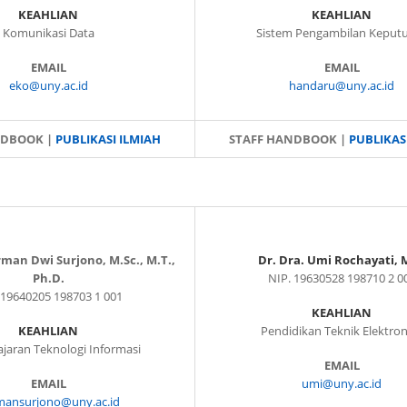
KEAHLIAN
KEAHLIAN
Komunikasi Data
Sistem Pengambilan Keput
EMAIL
EMAIL
eko@uny.ac.id
handaru@uny.ac.id
NDBOOK |
PUBLIKASI ILMIAH
STAFF HANDBOOK |
PUBLIKAS
rman Dwi Surjono, M.Sc., M.T.,
Dr. Dra. Umi Rochayati, 
Ph.D.
NIP. 19630528 198710 2 0
 19640205 198703 1 001
KEAHLIAN
KEAHLIAN
Pendidikan Teknik Elektron
jaran Teknologi Informasi
EMAIL
EMAIL
umi@uny.ac.id
mansurjono@uny.ac.id