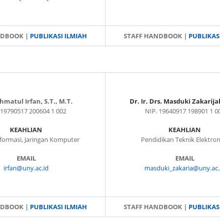
NDBOOK |
PUBLIKASI ILMIAH
STAFF HANDBOOK |
PUBLIKAS
hmatul Irfan, S.T., M.T.
Dr. Ir. Drs. Masduki Zakarija
 19790517 200604 1 002
NIP. 19640917 198901 1 0
KEAHLIAN
KEAHLIAN
nformasi, Jaringan Komputer
Pendidikan Teknik Elektron
EMAIL
EMAIL
irfan@uny.ac.id
masduki_zakaria@uny.ac.
NDBOOK |
PUBLIKASI ILMIAH
STAFF HANDBOOK |
PUBLIKAS