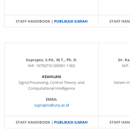
STAFF HANDBOOK |
PUBLIKASI ILMIAH
STAFF HA
Suprapto, S.Pd., M.T., Ph. D.
Dr. Ra
NIP. 19750710 200501 1 002
NIP.
KEAHLIAN
Signal Processing, Control Theory, and
Sistem I
Computational Intelligence
EMAIL
suprapto@uny.ac.id
STAFF HANDBOOK |
PUBLIKASI ILMIAH
STAFF HA