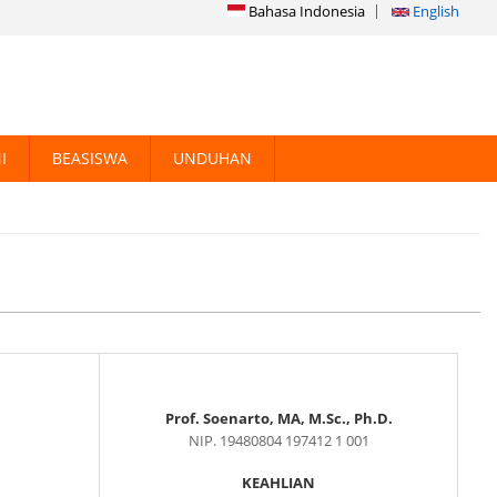
Bahasa Indonesia
English
I
BEASISWA
UNDUHAN
Prof. Soenarto, MA, M.Sc., Ph.D.
NIP. 19480804 197412 1 001
KEAHLIAN