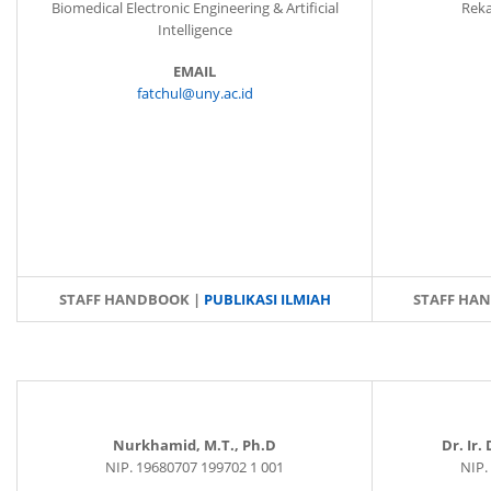
Biomedical Electronic Engineering & Artificial
Reka
Intelligence
EMAIL
fatchul@uny.ac.id
STAFF HANDBOOK |
PUBLIKASI ILMIAH
STAFF HA
Nurkhamid, M.T., Ph.D
Dr. Ir.
NIP. 19680707 199702 1 001
NIP.