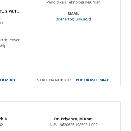
Pendidikan Teknologi Kejuruan
., S.Pd.T.,
EMAIL
.
soenarto@uny.ac.id
03
ectric Power
ship
I ILMIAH
STAFF HANDBOOK |
PUBLIKASI ILMIAH
Ph.D
Dr. Priyanto, M.Kom
02
NIP. 19620625 198503 1 002