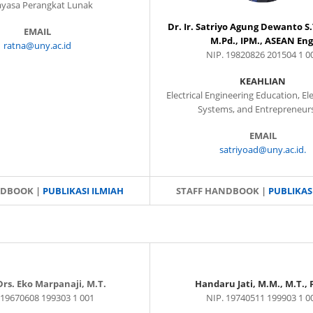
yasa Perangkat Lunak
Dr. Ir. Satriyo Agung Dewanto S.T
EMAIL
M.Pd., IPM., ASEAN Eng
ratna@uny.ac.id
NIP. 19820826 201504 1 0
KEAHLIAN
Electrical Engineering Education, El
Systems, and Entrepreneur
EMAIL
satriyoad@uny.ac.id.
NDBOOK |
PUBLIKASI ILMIAH
STAFF HANDBOOK |
PUBLIKAS
 Drs. Eko Marpanaji, M.T.
Handaru Jati, M.M., M.T., 
 19670608 199303 1 001
NIP. 19740511 199903 1 0