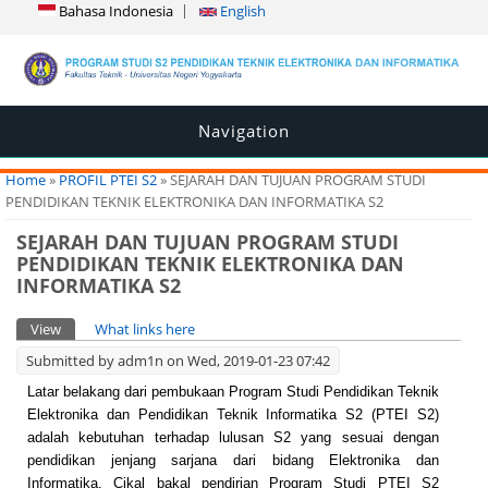
Bahasa Indonesia
English
Navigation
You are here
Home
»
PROFIL PTEI S2
» ‎SEJARAH DAN TUJUAN PROGRAM STUDI
PENDIDIKAN TEKNIK ELEKTRONIKA DAN INFORMATIKA S2
‎SEJARAH DAN TUJUAN PROGRAM STUDI
PENDIDIKAN TEKNIK ELEKTRONIKA DAN
INFORMATIKA S2
Primary tabs
View
(active tab)
What links here
Submitted by
adm1n
on Wed, 2019-01-23 07:42
Latar belakang dari pembukaan Program Studi Pendidikan Teknik
Elektronika dan Pendidikan Teknik Informatika S2 (PTEI S2)
adalah kebutuhan terhadap lulusan S2 yang sesuai dengan
pendidikan jenjang sarjana dari bidang Elektronika dan
Informatika. Cikal bakal pendirian Program Studi PTEI S2