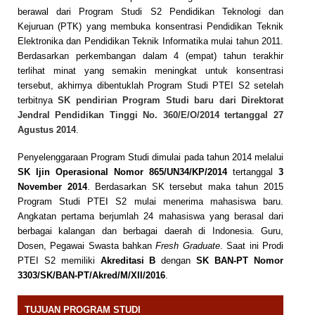
berawal dari Program Studi S2 Pendidikan Teknologi dan
Kejuruan (PTK) yang membuka konsentrasi Pendidikan Teknik
Elektronika dan Pendidikan Teknik Informatika mulai tahun 2011.
Berdasarkan perkembangan dalam 4 (empat) tahun terakhir
terlihat minat yang semakin meningkat untuk konsentrasi
tersebut, akhirnya dibentuklah Program Studi PTEI S2 setelah
terbitnya
SK pendirian Program Studi baru dari Direktorat
Jendral Pendidikan Tinggi No. 360/E/O/2014
tertanggal
27
Agustus 2014
.
Penyelenggaraan Program Studi dimulai pada tahun 2014 melalui
SK Ijin Operasional Nomor 865/UN34/KP/2014
tertanggal
3
November 2014
. Berdasarkan SK tersebut maka tahun 2015
Program Studi PTEI S2 mulai menerima mahasiswa baru.
Angkatan pertama berjumlah 24 mahasiswa yang berasal dari
berbagai kalangan dan berbagai daerah di Indonesia. Guru,
Dosen, Pegawai Swasta bahkan
Fresh Graduate
. Saat ini Prodi
PTEI S2 memiliki
Akreditasi B
dengan
SK BAN-PT Nomor
3303/SK/BAN-PT/Akred/M/XII/2016
.
TUJUAN PROGRAM STUDI