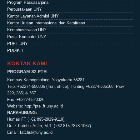
Program Pascasarjana
Perpustakaan UNY
Kantor Layanan Admisi UNY
Kantor Urusan Internasional dan Kemitraan
Kemahasiswaan UNY
Pusat Komputer UNY
PDPT UNY
PDDIKTI
KONTAK KAMI
PROGRAM S2 PTEI
Kampus Karangmalang, Yogyakarta 55281
Telp. +62274-550836 (front office), Hunting +62274-586168, Psw.
229; 285; & 367
Fax. +62274-520326
Website:
http://ptei.ft.uny.ac.id
NARAHUBUNG:
Humas FT (+62 895-2919-9119)
Dr. Ir. Fatchul Arifin, M.T. (+62 815-7878-1067)
Email:
fatchul@uny.ac.id