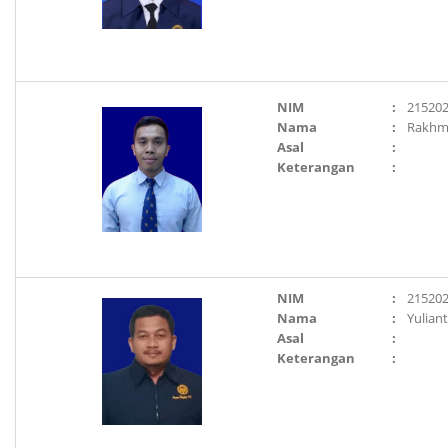
NIM
:
21520
Nama
:
Rakhm
Asal
:
Keterangan
:
NIM
:
21520
Nama
:
Yulian
Asal
:
Keterangan
: