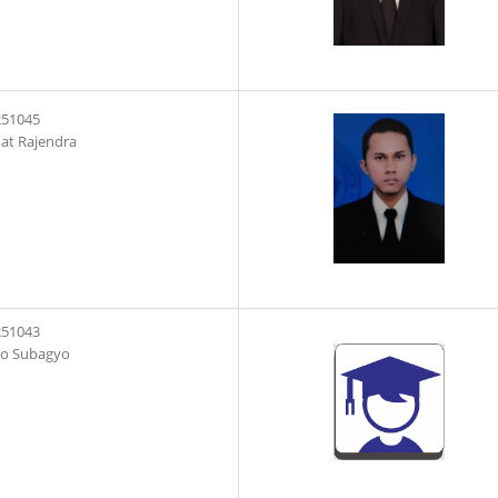
251045
at Rajendra
251043
to Subagyo