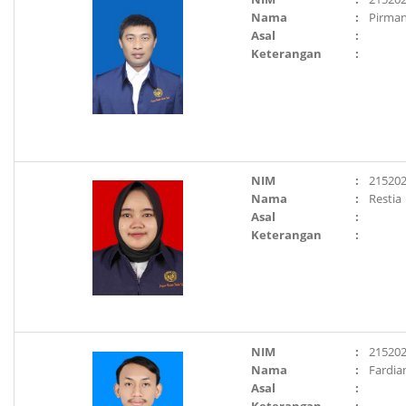
Nama
:
Pirma
Asal
:
Keterangan
:
NIM
:
21520
Nama
:
Restia
Asal
:
Keterangan
:
NIM
:
21520
Nama
:
Fardia
Asal
: