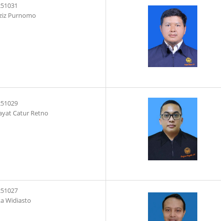
251031
ziz Purnomo
251029
yat Catur Retno
251027
a Widiasto