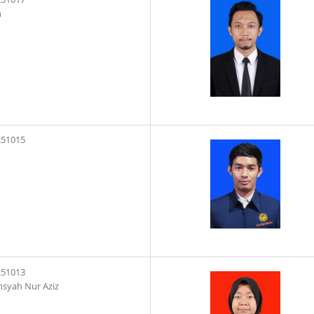
n
251015
251013
nsyah Nur Aziz