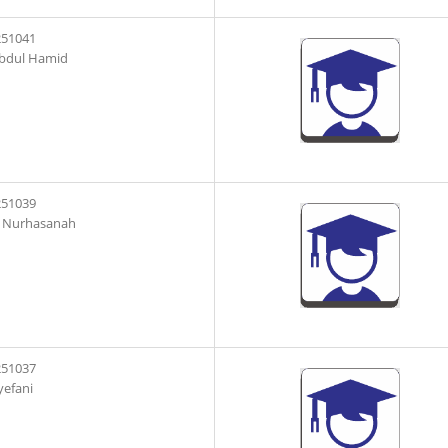
251041
Abdul Hamid
251039
ti Nurhasanah
251037
yefani