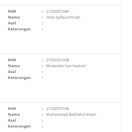
NIM
:
21520251040
Nama
:
Hida Syifaurohmah
Asal
:
Keterangan
:
NIM
:
21520251038
Nama
:
Wulandari Sari Hastuti
Asal
:
Keterangan
:
NIM
:
21520251036
Nama
:
Muhammad Badriatul Anam
Asal
:
Keterangan
: