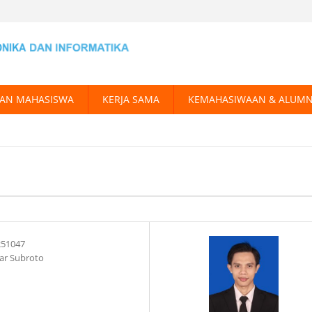
AN MAHASISWA
KERJA SAMA
KEMAHASIWAAN & ALUMN
251047
ar Subroto