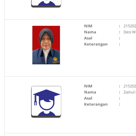
NIM
:
21520
Nama
:
Desi W
Asal
:
Keterangan
:
NIM
:
21520
Nama
:
Zainul
Asal
:
Keterangan
: