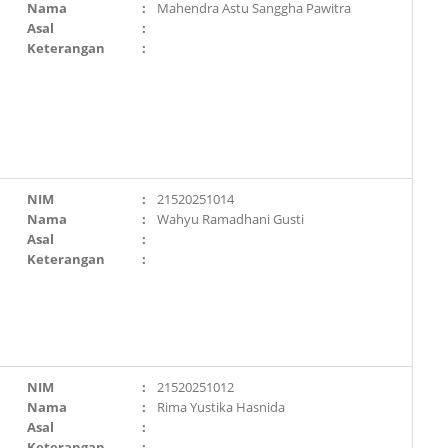
Nama
:
Mahendra Astu Sanggha Pawitra
Asal
:
Keterangan
:
NIM
:
21520251014
Nama
:
Wahyu Ramadhani Gusti
Asal
:
Keterangan
:
NIM
:
21520251012
Nama
:
Rima Yustika Hasnida
Asal
:
Keterangan
: