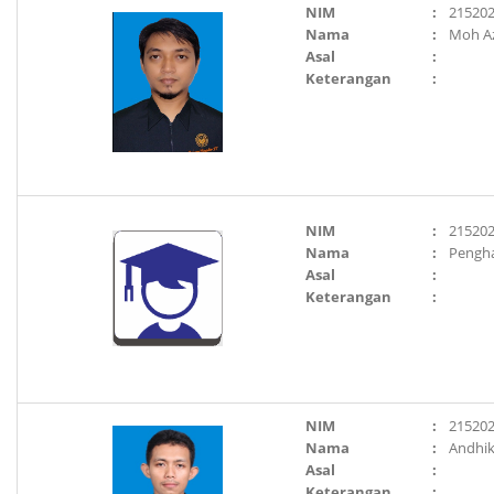
NIM
:
21520
Nama
:
Moh A
Asal
:
Keterangan
:
NIM
:
21520
Nama
:
Pengha
Asal
:
Keterangan
:
NIM
:
21520
Nama
:
Andhik
Asal
:
Keterangan
: