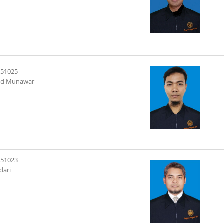
251025
d Munawar
251023
dari