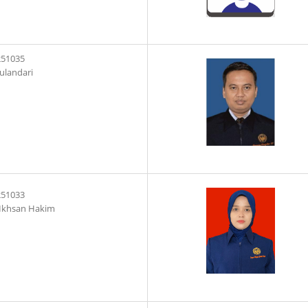
251035
ulandari
251033
 Ikhsan Hakim