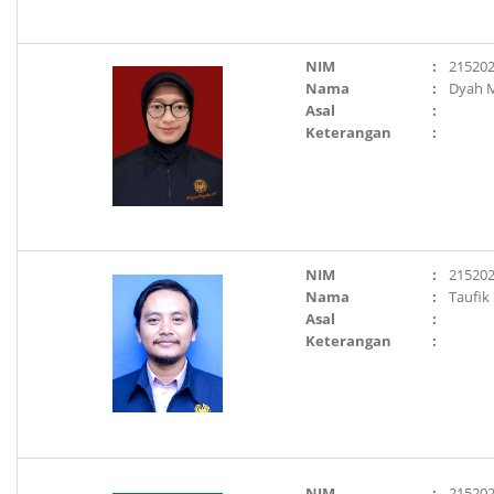
NIM
:
21520
Nama
:
Dyah 
Asal
:
Keterangan
:
NIM
:
21520
Nama
:
Taufik
Asal
:
Keterangan
:
NIM
:
21520