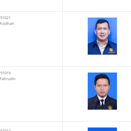
251021
Muslihah
251019
 Fahrudin
251017