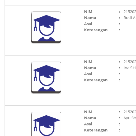
NIM
:
21520
Nama
:
Rusli 
Asal
:
Keterangan
:
NIM
:
21520
Nama
:
Ina Si
Asal
:
Keterangan
:
NIM
:
21520
Nama
:
Ayu St
Asal
:
Keterangan
: