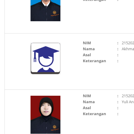
NIM
:
21520
Nama
:
Akhma
Asal
:
Keterangan
:
NIM
:
21520
Nama
:
Yuli An
Asal
:
Keterangan
: