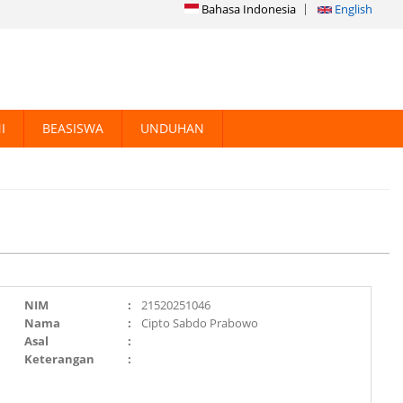
Bahasa Indonesia
English
I
BEASISWA
UNDUHAN
NIM
:
21520251046
Nama
:
Cipto Sabdo Prabowo
Asal
:
Keterangan
: