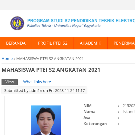
BERANDA
PROFIL PTEI S2
AKADEMIK
PENERIMA
You are here
Home
» MAHASISWA PTEI S2 ANGKATAN 2021
MAHASISWA PTEI S2 ANGKATAN 2021
Primary tabs
View
(active tab)
What links here
Submitted by
adm1n
on Fri, 2023-11-24 11:17
NIM
:
21520
Nama
:
Iskand
Asal
:
Keterangan
: