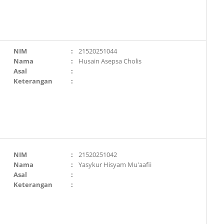
NIM
:
21520251044
Nama
:
Husain Asepsa Cholis
Asal
:
Keterangan
:
NIM
:
21520251042
Nama
:
Yasykur Hisyam Mu'aafii
Asal
:
Keterangan
: