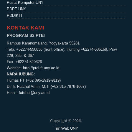
Pusat Komputer UNY
PDPT UNY
PDDIKTI
KONTAK KAMI
PROGRAM S2 PTEI
Kampus Karangmalang, Yogyakarta 55281
Telp. +62274-550836 (front office), Hunting +62274-586168, Psw.
229; 285; & 367
Fax. +62274-520326
Website:
http://ptei.ft.uny.ac.id
NARAHUBUNG:
Humas FT (+62 895-2919-9119)
Dr. Ir. Fatchul Arifin, M.T. (+62 815-7878-1067)
Email:
fatchul@uny.ac.id
Copyright © 2026,
Tim Web UNY