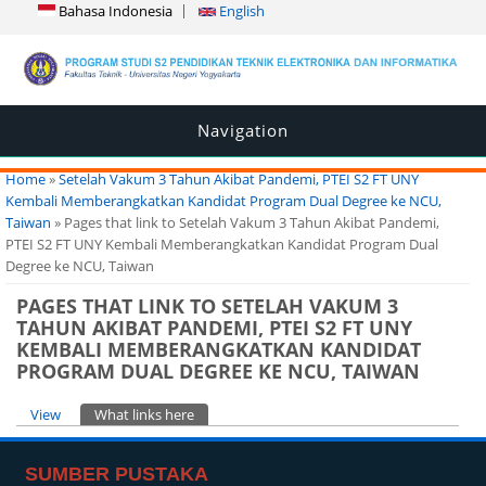
Bahasa Indonesia
English
Navigation
You are here
Home
»
Setelah Vakum 3 Tahun Akibat Pandemi, PTEI S2 FT UNY
Kembali Memberangkatkan Kandidat Program Dual Degree ke NCU,
Taiwan
» Pages that link to Setelah Vakum 3 Tahun Akibat Pandemi,
PTEI S2 FT UNY Kembali Memberangkatkan Kandidat Program Dual
Degree ke NCU, Taiwan
PAGES THAT LINK TO SETELAH VAKUM 3
TAHUN AKIBAT PANDEMI, PTEI S2 FT UNY
KEMBALI MEMBERANGKATKAN KANDIDAT
PROGRAM DUAL DEGREE KE NCU, TAIWAN
Primary tabs
View
What links here
(active tab)
SUMBER PUSTAKA