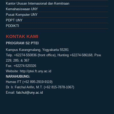
Kantor Urusan Internasional dan Kemitraan
Kemahasiswaan UNY
Pusat Komputer UNY
PDPT UNY
PDDIKTI
KONTAK KAMI
PROGRAM S2 PTEI
Kampus Karangmalang, Yogyakarta 55281
Telp. +62274-550836 (front office), Hunting +62274-586168, Psw.
229; 285; & 367
Fax. +62274-520326
Website:
http://ptei.ft.uny.ac.id
NARAHUBUNG:
Humas FT (+62 895-2919-9119)
Dr. Ir. Fatchul Arifin, M.T. (+62 815-7878-1067)
Email:
fatchul@uny.ac.id