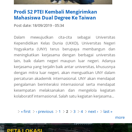
Prodi S2 PTEI Kembali Mengirimkan
Mahasiswa Dual Degree Ke Taiwan
Post date:
18/09/2019 - 05:34
Dalam mewujudkan cita-cita sebagai Universitas
Kependidikan Kelas Dunia (UKKD), Universitas Negeri
Yogyakarta (UNY) terus berupaya membangun dan
meningkatkan kerjasama dengan berbagai universitas
lain, baik dalam negeri maupun luar negeri. Adanya
kerjasama yang terjalin baik antar universitas, khususnya
dengan mitra luar negeri, akan menguatkan UNY dalam
percaturan akademik internasional. UNY akan mendapat
pengalaman berinteraksi internasional serta mendapat
kesempatan melaksanakan dan mengelola kegiatan
kolaboratif internasional. Salah satu kegiatan kerjasama...
Pages
« first
‹ previous
1
2
3
4
next ›
last »
more
PETA LOKASI